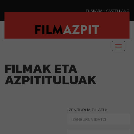
·
EUSKARA
CASTELLANO
Menu
nagusi
FILMAK ETA
AZPITITULUAK
IZENBURUA BILATU: