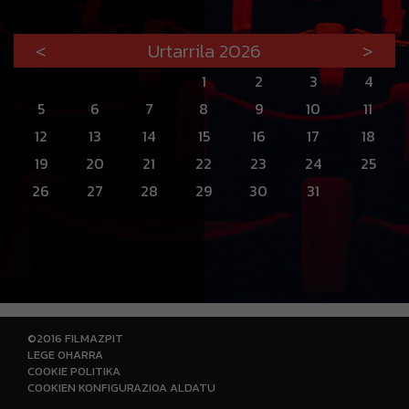
<
Urtarrila 2026
>
1
2
3
4
5
6
7
8
9
10
11
12
13
14
15
16
17
18
19
20
21
22
23
24
25
26
27
28
29
30
31
©2016 FILMAZPIT
LEGE OHARRA
COOKIE POLITIKA
COOKIEN KONFIGURAZIOA ALDATU