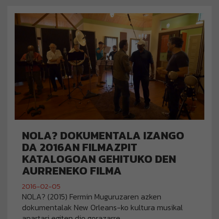
NOLA? DOKUMENTALA IZANGO
DA 2016AN FILMAZPIT
KATALOGOAN GEHITUKO DEN
AURRENEKO FILMA
2016-02-05
NOLA? (2015) Fermin Muguruzaren azken
dokumentalak New Orleans-ko kultura musikal
apartari egiten dio gorazarre.