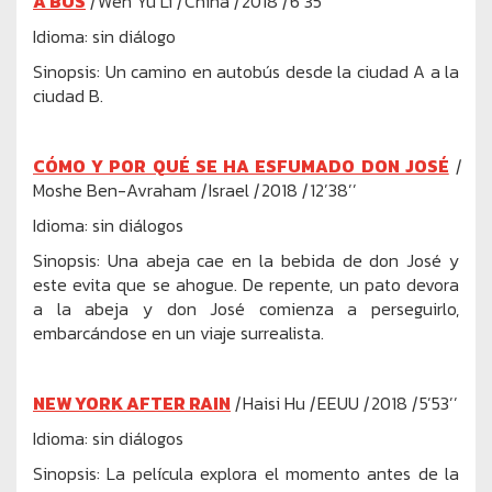
A BUS
|
Wen Yu Li
|
China
|
2018
|
6’35’’
Idioma: sin diálogo
Sinopsis: Un camino en autobús desde la ciudad A a la
ciudad B.
CÓMO Y POR QUÉ SE HA ESFUMADO DON JOSÉ
|
Moshe Ben-Avraham
|
Israel
|
2018
|
12’38’’
Idioma: sin diálogos
Sinopsis: Una abeja cae en la bebida de don José y
este evita que se ahogue. De repente, un pato devora
a la abeja y don José comienza a perseguirlo,
embarcándose en un viaje surrealista.
NEW YORK AFTER RAIN
|
Haisi Hu
|
EEUU
|
2018
|
5’53’’
Idioma: sin diálogos
Sinopsis: La película explora el momento antes de la