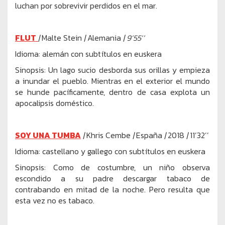
luchan por sobrevivir perdidos en el mar.
FLUT
|
Malte Stein
|
Alemania
| 9’55’’
Idioma: alemán con subtítulos en euskera
Sinopsis: Un lago sucio desborda sus orillas y empieza
a inundar el pueblo. Mientras en el exterior el mundo
se hunde pacíficamente, dentro de casa explota un
apocalipsis doméstico.
SOY UNA TUMBA
|
Khris Cembe
|
España
|
2018
|
11’32’’
Idioma: castellano y gallego con subtítulos en euskera
Sinopsis: Como de costumbre, un niño observa
escondido a su padre descargar tabaco de
contrabando en mitad de la noche. Pero resulta que
esta vez no es tabaco.