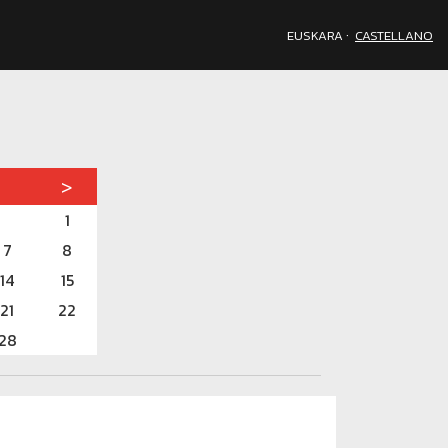
·
EUSKARA
CASTELLANO
>
1
7
8
14
15
21
22
28