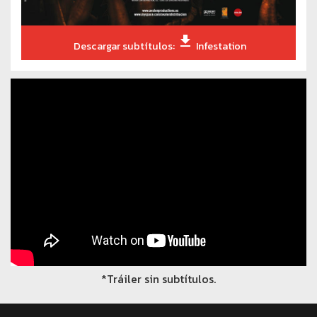
file_download
Descargar subtítulos:
Infestation
*Tráiler sin subtítulos.