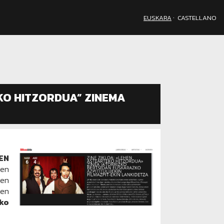
·
EUSKARA
CASTELLANO
KO HITZORDUA” ZINEMA
EN
ten
een
ken
ko