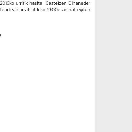
 2016ko urritik hasita Gasteizen Oihaneder
steartean arratsaldeko 19:00etan bat egiten
)