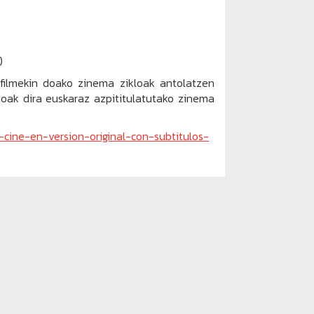
)
 filmekin doako zinema zikloak antolatzen
ioak dira euskaraz azpititulatutako zinema
-cine-en-version-original-con-subtitulos-