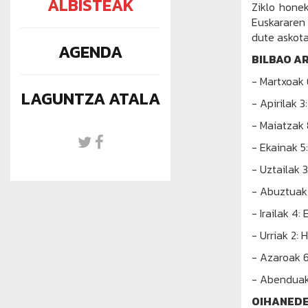
ALBISTEAK
Ziklo honek
Euskararen 
dute askota
AGENDA
BILBAO A
- Martxoak
LAGUNTZA ATALA
- Apirilak 
- Maiatzak
- Ekainak 
- Uztailak 
- Abuztuak 
- Irailak 4:
- Urriak 2
- Azaroak 
- Abenduak
OIHANEDE