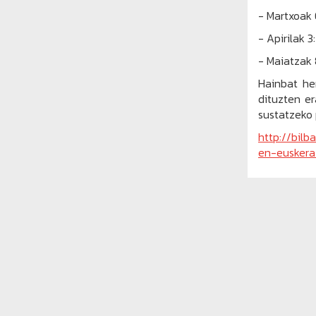
- Martxoak
- Apirilak 3
- Maiatza
Hainbat he
dituzten er
sustatzeko
http://bilb
en-euskera