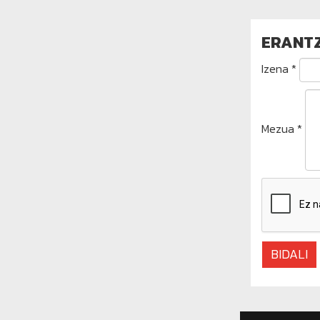
ERANT
Izena *
Mezua *
BIDALI