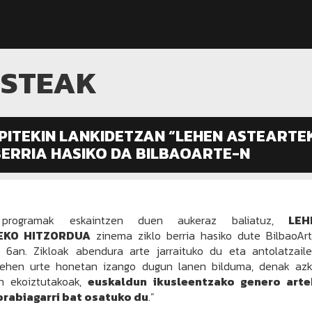
ISTEAK
PITEKIN LANKIDETZAN “LEHEN ASTEARTE
BERRIA HASIKO DA BILBAOARTE-N
t programak eskaintzen duen aukeraz baliatuz,
LEH
EKO HITZORDUA
zinema ziklo berria hasiko dute BilbaoAr
 6an. Zikloak abendura arte jarraituko du eta antolatzail
“lehen urte honetan izango dugun lanen bilduma, denak az
n ekoiztutakoak,
euskaldun ikusleentzako genero arte
orabiagarri bat osatuko du
.”