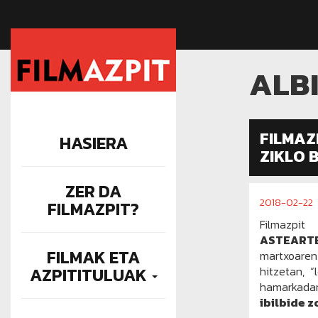
ALB
FILMAZ
HASIERA
ZIKLO 
ZER DA
2018-02-22
FILMAZPIT?
Filmazpi
ASTEART
FILMAK ETA
martxoaren
AZPITITULUAK
hitzetan, 
hamarkada
ibilbide z