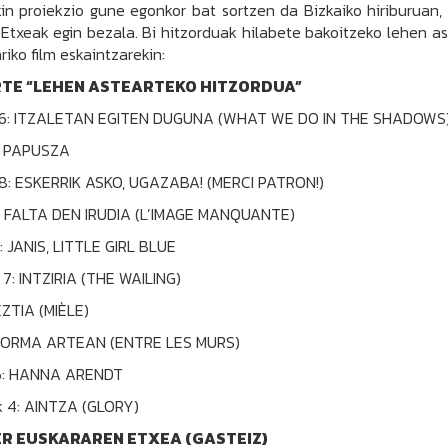
in proiekzio gune egonkor bat sortzen da Bizkaiko hiriburuan,
Etxeak egin bezala. Bi hitzorduak hilabete bakoitzeko lehen a
riko film eskaintzarekin:
RTE “LEHEN ASTEARTEKO HITZORDUA”
 6: ITZALETAN EGITEN DUGUNA (WHAT WE DO IN THE SHADOWS
3: PAPUSZA
 8: ESKERRIK ASKO, UGAZABA! (MERCI PATRON!)
5: FALTA DEN IRUDIA (L’IMAGE MANQUANTE)
3: JANIS, LITTLE GIRL BLUE
7: INTZIRIA (THE WAILING)
 EZTIA (MIÈLE)
: HORMA ARTEAN (ENTRE LES MURS)
6: HANNA ARENDT
 4: AINTZA (GLORY)
R EUSKARAREN ETXEA (GASTEIZ)