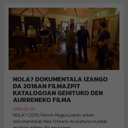
NOLA? DOKUMENTALA IZANGO
DA 2016AN FILMAZPIT
KATALOGOAN GEHITUKO DEN
AURRENEKO FILMA
2016-02-05
NOLA? (2015) Fermin Muguruzaren azken
dokumentalak New Orleans-ko kultura musikal
apartari egiten dio gorazarre.