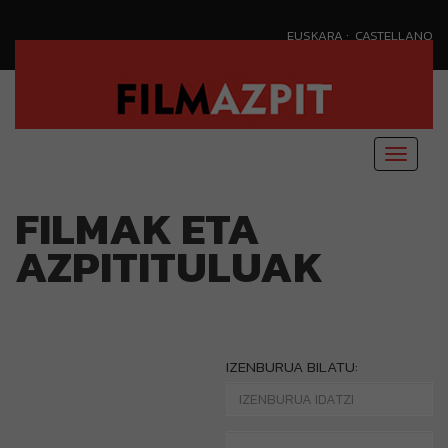
·
EUSKARA
CASTELLANO
Menu
nagusi
FILMAK ETA
AZPITITULUAK
IZENBURUA BILATU: