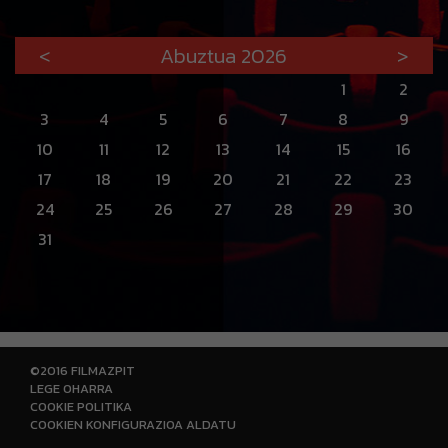
<
Abuztua 2026
>
1
2
3
4
5
6
7
8
9
10
11
12
13
14
15
16
17
18
19
20
21
22
23
24
25
26
27
28
29
30
31
©2016 FILMAZPIT
LEGE OHARRA
COOKIE POLITIKA
COOKIEN KONFIGURAZIOA ALDATU