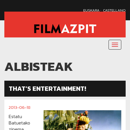
·
EUSKARA
CASTELLANO
Menu
nagusi
ALBISTEAK
THAT’S ENTERTAINMENT!
2013-06-18
Estatu
Batuetako
zinema