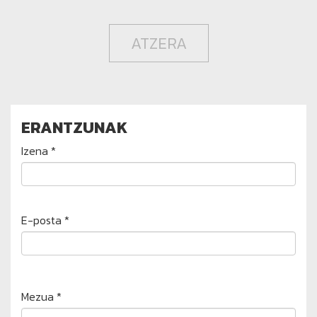
ATZERA
ERANTZUNAK
Izena *
E-posta *
Mezua *