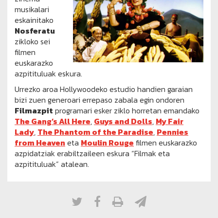
musikalari
eskainitako
Nosferatu
zikloko sei
filmen
euskarazko
azpitituluak eskura.
Urrezko aroa Hollywoodeko estudio handien garaian
bizi zuen generoari errepaso zabala egin ondoren
Filmazpit
programari esker ziklo horretan emandako
The Gang’s All Here
,
Guys and Dolls
,
My Fair
Lady
,
The Phantom of the Paradise
,
Pennies
from Heaven
eta
Moulin Rouge
filmen euskarazko
azpidatziak erabiltzaileen eskura “Filmak eta
azpitituluak” atalean.