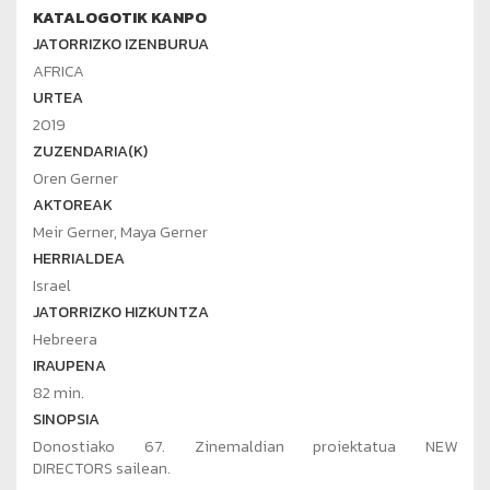
KATALOGOTIK KANPO
JATORRIZKO IZENBURUA
AFRICA
URTEA
2019
ZUZENDARIA(K)
Oren Gerner
AKTOREAK
Meir Gerner, Maya Gerner
HERRIALDEA
Israel
JATORRIZKO HIZKUNTZA
Hebreera
IRAUPENA
82 min.
SINOPSIA
Donostiako 67. Zinemaldian proiektatua NEW
DIRECTORS sailean.