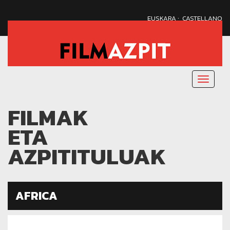
·
EUSKARA
CASTELLANO
Menu
nagusi
FILMAK
ETA
AZPITITULUAK
AFRICA