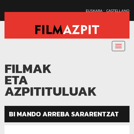
·
EUSKARA
CASTELLANO
Menu
nagusi
FILMAK
ETA
AZPITITULUAK
BI MANDO ARREBA SARARENTZAT