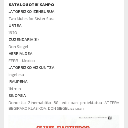
KATALOGOTIK KANPO
JATORRIZKO IZENBURUA
Two Mules for Sister Sara
URTEA
1970
ZUZENDARIA(K)
Don Siegel
HERRIALDEA
EEBB - Mexico
JATORRIZKO HIZKUNTZA
Ingelesa
IRAUPENA
114 min.
SINOPSIA
Donostia Zinemaldiko 58. edizioan proiektatua ATZERA
BEGIRAKO KLASIKOA: DON SIEGEL sailean.