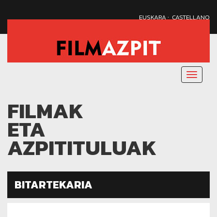
·
EUSKARA
CASTELLANO
Menu
nagusi
FILMAK
ETA
AZPITITULUAK
BITARTEKARIA