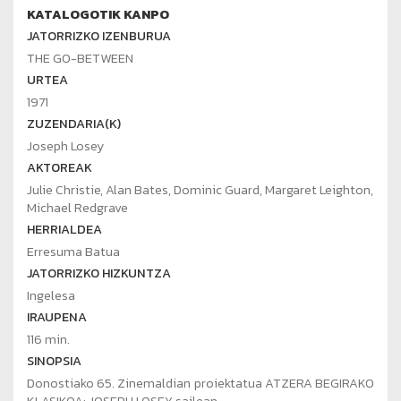
KATALOGOTIK KANPO
JATORRIZKO IZENBURUA
THE GO-BETWEEN
URTEA
1971
ZUZENDARIA(K)
Joseph Losey
AKTOREAK
Julie Christie, Alan Bates, Dominic Guard, Margaret Leighton,
Michael Redgrave
HERRIALDEA
Erresuma Batua
JATORRIZKO HIZKUNTZA
Ingelesa
IRAUPENA
116 min.
SINOPSIA
Donostiako 65. Zinemaldian proiektatua ATZERA BEGIRAKO