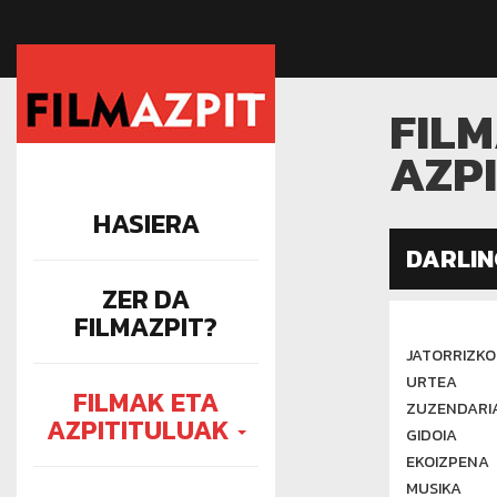
FIL
AZP
HASIERA
DARLIN
ZER DA
FILMAZPIT?
JATORRIZKO
URTEA
FILMAK ETA
ZUZENDARIA
AZPITITULUAK
GIDOIA
EKOIZPENA
MUSIKA