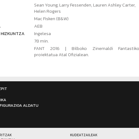
Sean Young, Larry Fessenden, Lauren Ashley Carter,
Helen Rogers
Mac Fisken (B&W)
A
AEB
 HIZKUNTZA
Ingelesa
78 min.
FANT 2016
Bilboko Zinemaldi Fantastik
|
proiektatua Atal Ofizialean.
ZPIT
A
IKA
FIGURAZIOA ALDATU
RITZAK
KUDEATZAILEAK