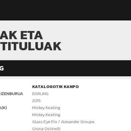
MAK ETA
ITITULUAK
G
KATALOGOTIK KANPO
 IZENBURUA
DARLING
2015
(K)
Mickey Keating
Mickey Keating
Glass Eye Pix / Alexander Groupe
Giona Ostinelli