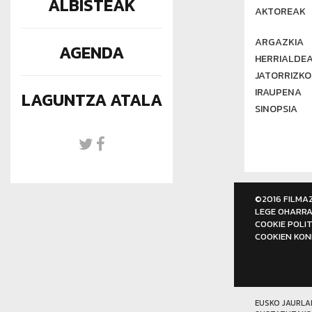
ALBISTEAK
AKTOREAK
ARGAZKIA
AGENDA
HERRIALDE
JATORRIZKO
IRAUPENA
LAGUNTZA ATALA
SINOPSIA
©2016 FILMA
LEGE OHARR
COOKIE POLIT
COOKIEN KON
EUSKO JAURLA