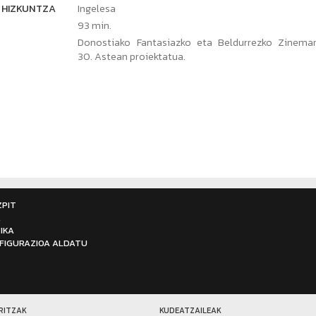
 HIZKUNTZA
Ingelesa
93 min.
Donostiako Fantasiazko eta Beldurrezko Zinema
30. Astean proiektatua.
ZPIT
A
IKA
FIGURAZIOA ALDATU
RITZAK
KUDEATZAILEAK