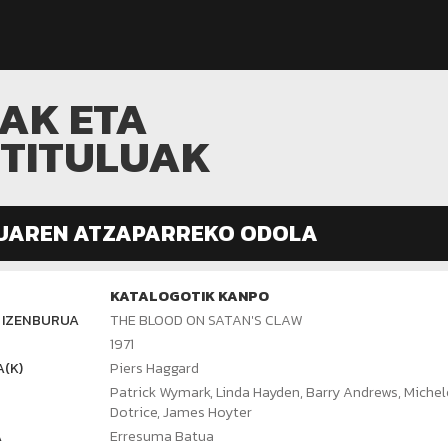
MAK ETA
ITITULUAK
UAREN ATZAPARREKO ODOLA
KATALOGOTIK KANPO
 IZENBURUA
THE BLOOD ON SATAN'S CLAW
1971
(K)
Piers Haggard
Patrick Wymark, Linda Hayden, Barry Andrews, Michel
Dotrice, James Hoyter
A
Erresuma Batua