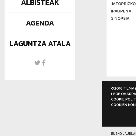
ALBISTEAK
JATORRIZKO
IRAUPENA
SINOPSIA
AGENDA
LAGUNTZA ATALA
©2016 FILMA
LEGE OHARR
COOKIE POLIT
COOKIEN KON
EUSKO JAURLA