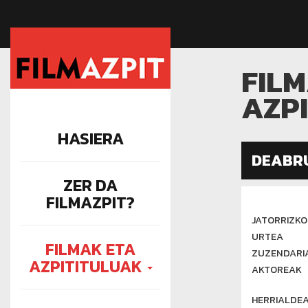
FIL
AZP
HASIERA
DEABR
ZER DA
FILMAZPIT?
JATORRIZKO
URTEA
FILMAK ETA
ZUZENDARIA
AZPITITULUAK
AKTOREAK
HERRIALDE