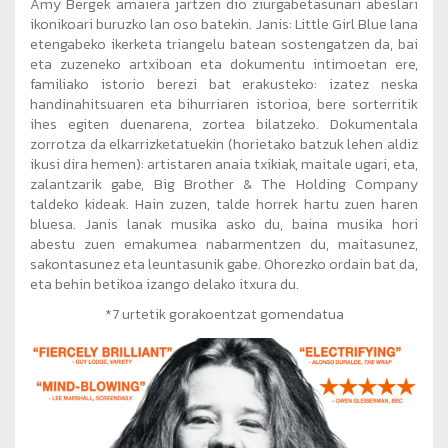
Amy Bergek amaiera jartzen dio ziurgabetasunari abeslari
ikonikoari buruzko lan oso batekin. Janis: Little Girl Blue lana
etengabeko ikerketa triangelu batean sostengatzen da, bai
eta zuzeneko artxiboan eta dokumentu intimoetan ere,
familiako istorio berezi bat erakusteko: izatez neska
handinahitsuaren eta bihurriaren istorioa, bere sorterritik
ihes egiten duenarena, zortea bilatzeko. Dokumentala
zorrotza da elkarrizketatuekin (horietako batzuk lehen aldiz
ikusi dira hemen): artistaren anaia txikiak, maitale ugari, eta,
zalantzarik gabe, Big Brother & The Holding Company
taldeko kideak. Hain zuzen, talde horrek hartu zuen haren
bluesa. Janis lanak musika asko du, baina musika hori
abestu zuen emakumea nabarmentzen du, maitasunez,
sakontasunez eta leuntasunik gabe. Ohorezko ordain bat da,
eta behin betikoa izango delako itxura du.
*7 urtetik gorakoentzat gomendatua