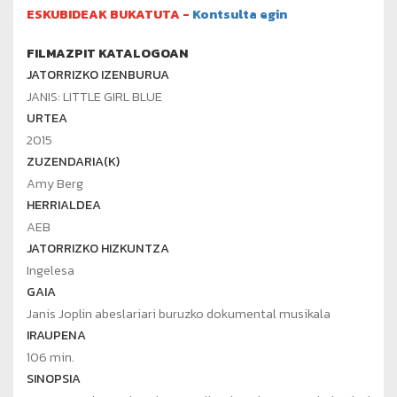
ESKUBIDEAK BUKATUTA -
Kontsulta egin
FILMAZPIT KATALOGOAN
JATORRIZKO IZENBURUA
JANIS: LITTLE GIRL BLUE
URTEA
2015
ZUZENDARIA(K)
Amy Berg
HERRIALDEA
AEB
JATORRIZKO HIZKUNTZA
Ingelesa
GAIA
Janis Joplin abeslariari buruzko dokumental musikala
IRAUPENA
106 min.
SINOPSIA