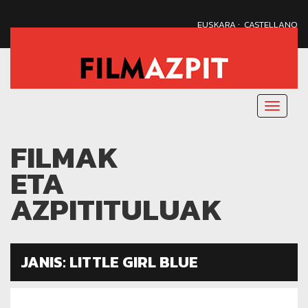
·
EUSKARA
CASTELLANO
Menu
nagusi
FILMAK
ETA
AZPITITULUAK
JANIS: LITTLE GIRL BLUE