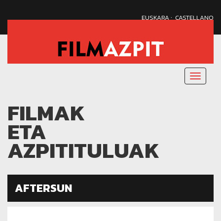
·
EUSKARA
CASTELLANO
Menu
nagusi
FILMAK
ETA
AZPITITULUAK
AFTERSUN