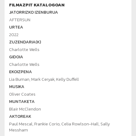
FILMAZPIT KATALOGOAN
JATORRIZKO IZENBURUA
AFTERSUN
URTEA
2022
ZUZENDARIA(K)
Charlotte Wells
GIDOIA
Charlotte Wells
EKOIZPENA
Lia Buman, Mark Ceryak, Kelly Duffell
MUSIKA
Oliver Coates
MUNTAKETA
Blair McClendon
AKTOREAK
Paul Mescal, Frankie Corio, Celia Rowlson-Hall, Sally
Messham