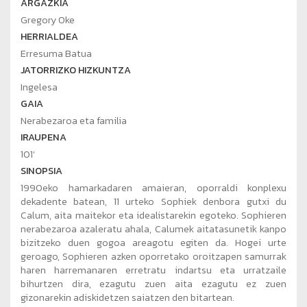
ARGAZKIA
Gregory Oke
HERRIALDEA
Erresuma Batua
JATORRIZKO HIZKUNTZA
Ingelesa
GAIA
Nerabezaroa eta familia
IRAUPENA
101'
SINOPSIA
1990eko hamarkadaren amaieran, oporraldi konplexu
dekadente batean, 11 urteko Sophiek denbora gutxi du
Calum, aita maitekor eta idealistarekin egoteko. Sophieren
nerabezaroa azaleratu ahala, Calumek aitatasunetik kanpo
bizitzeko duen gogoa areagotu egiten da. Hogei urte
geroago, Sophieren azken oporretako oroitzapen samurrak
haren harremanaren erretratu indartsu eta urratzaile
bihurtzen dira, ezagutu zuen aita ezagutu ez zuen
gizonarekin adiskidetzen saiatzen den bitartean.