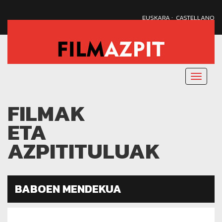
·
EUSKARA
CASTELLANO
Menu
nagusi
FILMAK
ETA
AZPITITULUAK
BABOEN MENDEKUA