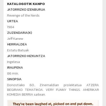
KATALOGOTIK KANPO
JATORRIZKO IZENBURUA
Revenge of the Nerds
URTEA
1984
ZUZENDARIA(K)
Jeff Kanew
HERRIALDEA
Estatu Batuak
JATORRIZKO HIZKUNTZA
Ingelesa
IRAUPENA
86 min.
SINOPSIA
Donostiako 60. Zinemaldian proiektatua ATZERA
BEGIRAKO TEMATIKOA
. VERY FUNNY THINGS. AMERIKAR
KOMEDIA BERRIA
sailean.