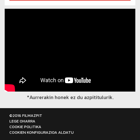
*Aurrerakin honek ez du azpititulurik.
©2016 FILMAZPIT
LEGE OHARRA
COOKIE POLITIKA
COOKIEN KONFIGURAZIOA ALDATU