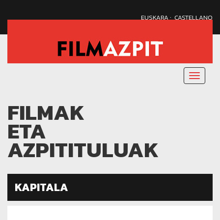
·
EUSKARA
CASTELLANO
Menu
nagusi
FILMAK
ETA
AZPITITULUAK
KAPITALA