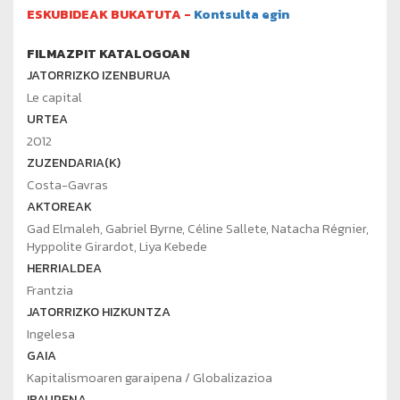
ESKUBIDEAK BUKATUTA -
Kontsulta egin
FILMAZPIT KATALOGOAN
JATORRIZKO IZENBURUA
Le capital
URTEA
2012
ZUZENDARIA(K)
Costa-Gavras
AKTOREAK
Gad Elmaleh, Gabriel Byrne, Céline Sallete, Natacha Régnier,
Hyppolite Girardot, Liya Kebede
HERRIALDEA
Frantzia
JATORRIZKO HIZKUNTZA
Ingelesa
GAIA
Kapitalismoaren garaipena / Globalizazioa
IRAUPENA