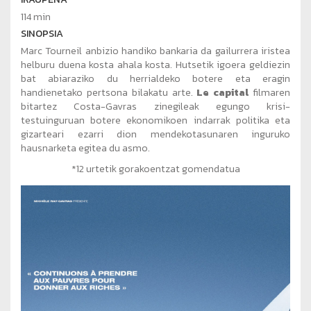
114 min
SINOPSIA
Marc Tourneil anbizio handiko bankaria da gailurrera iristea
helburu duena kosta ahala kosta. Hutsetik igoera geldiezin
bat abiaraziko du herrialdeko botere eta eragin
handienetako pertsona bilakatu arte.
Le capital
filmaren
bitartez Costa-Gavras zinegileak egungo krisi-
testuinguruan botere ekonomikoen indarrak politika eta
gizarteari ezarri dion mendekotasunaren inguruko
hausnarketa egitea du asmo.
*12 urtetik gorakoentzat gomendatua