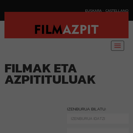
·
EUSKARA
CASTELLANO
Menu
nagusi
FILMAK ETA
AZPITITULUAK
IZENBURUA BILATU: