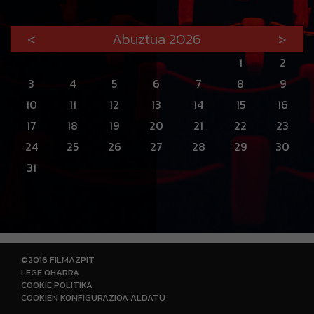
<
Abuztua 2026
>
1
2
3
4
5
6
7
8
9
10
11
12
13
14
15
16
17
18
19
20
21
22
23
24
25
26
27
28
29
30
31
©2016 FILMAZPIT
LEGE OHARRA
COOKIE POLITIKA
COOKIEN KONFIGURAZIOA ALDATU