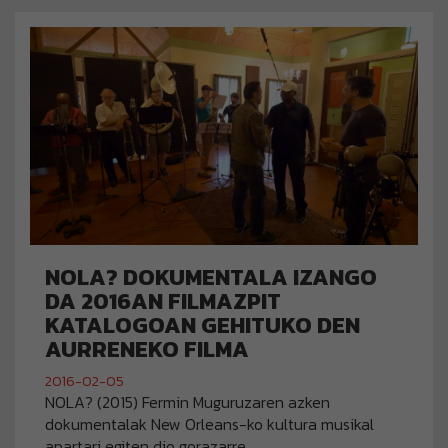
NOLA? DOKUMENTALA IZANGO
DA 2016AN FILMAZPIT
KATALOGOAN GEHITUKO DEN
AURRENEKO FILMA
2016-02-05
NOLA? (2015) Fermin Muguruzaren azken
dokumentalak New Orleans-ko kultura musikal
apartari egiten dio gorazarre.