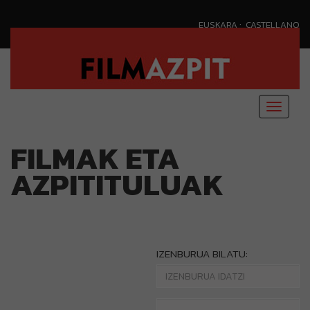
·
EUSKARA
CASTELLANO
Menu
nagusi
FILMAK ETA
AZPITITULUAK
IZENBURUA BILATU: