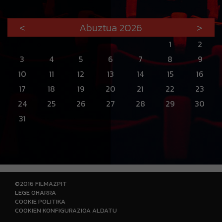
<
Abuztua 2026
>
1
2
3
4
5
6
7
8
9
10
11
12
13
14
15
16
17
18
19
20
21
22
23
24
25
26
27
28
29
30
31
©2016 FILMAZPIT
LEGE OHARRA
COOKIE POLITIKA
COOKIEN KONFIGURAZIOA ALDATU