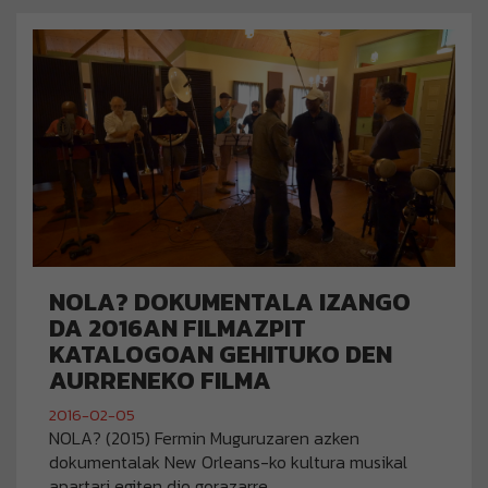
NOLA? DOKUMENTALA IZANGO
DA 2016AN FILMAZPIT
KATALOGOAN GEHITUKO DEN
AURRENEKO FILMA
2016-02-05
NOLA? (2015) Fermin Muguruzaren azken
dokumentalak New Orleans-ko kultura musikal
apartari egiten dio gorazarre.